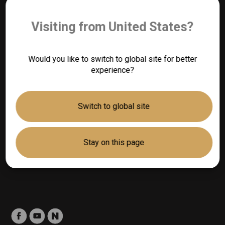
Visiting from United States?
연락처 안내
수입총판：
Would you like to switch to global site for better
㈜사이넥스
experience?
T. 02-6202-3300
E.
inquiry@synex.co.kr
Switch to global site
고객 지원
브라운헬스케어서비스센터
Stay on this page
AS Policy
Legal Terms & Conditions