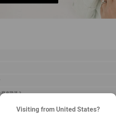
？
什麼來降溫？
Visiting from United States?