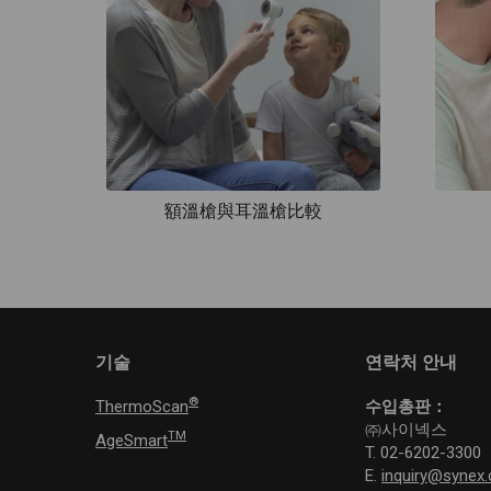
額溫槍與耳溫槍比較
기술
연락처 안내
®
ThermoScan
수입총판：
㈜사이넥스
TM
AgeSmart
T. 02-6202-3300
E.
inquiry@synex.