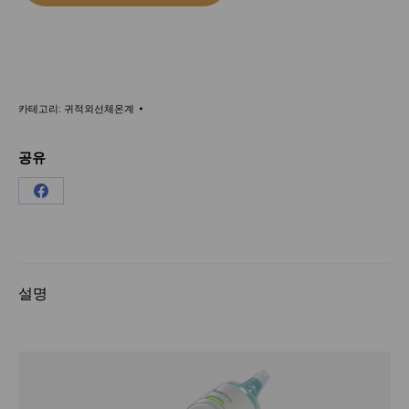
카테고리:
귀적외선체온계
공유
Share
on
Facebook
설명