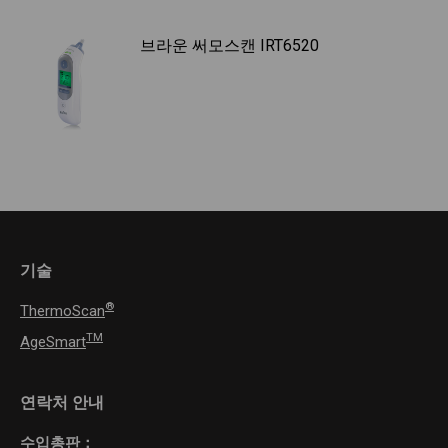
브라운 써모스캔 IRT6520
기술
®
ThermoScan
TM
AgeSmart
연락처 안내
수입총판：